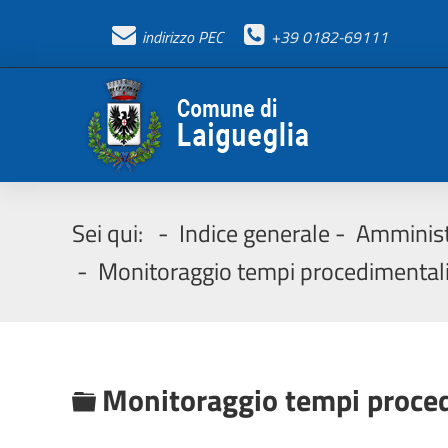
indirizzo PEC
+39 0182-69111
Sei qui:
Indice generale
Amminist
Monitoraggio tempi procedimental
C
Monitoraggio tempi proce
a