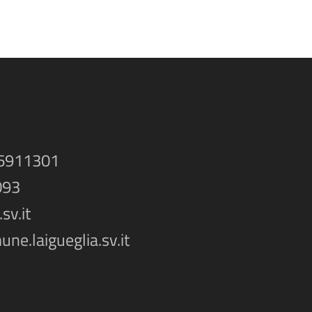
-6911301
093
sv.it
ne.laigueglia.sv.it