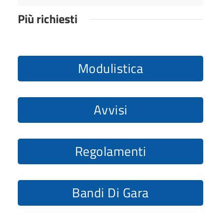
a
a
e
l
r
Più richiesti
l
a
t
l
e
a
l
Modulistica
l
a
Avvisi
Regolamenti
Bandi Di Gara