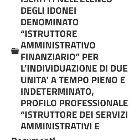
DEGLI IDONEI
DENOMINATO
“ISTRUTTORE
AMMINISTRATIVO
C
FINANZIARIO” PER
a
L’INDIVIDUAZIONE DI DUE
r
UNITA’ A TEMPO PIENO E
t
INDETERMINATO,
e
PROFILO PROFESSIONALE
l
“ISTRUTTORE DEI SERVIZI
l
AMMINISTRATIVI E
a