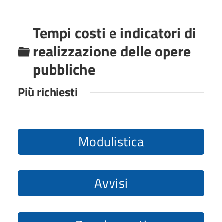
Tempi costi e indicatori di
C
realizzazione delle opere
a
pubbliche
r
Più richiesti
t
e
l
Modulistica
l
a
Avvisi