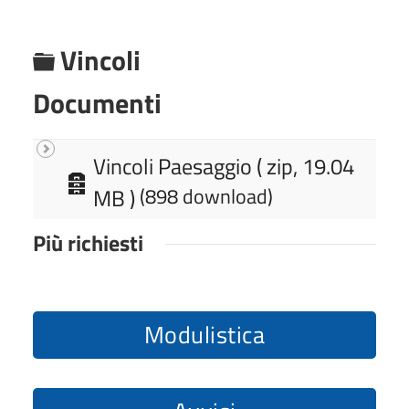
C
Vincoli
a
Documenti
r
t
Vincoli Paesaggio
( zip, 19.04
a
e
MB )
(898 download)
r
l
c
Più richiesti
l
h
i
a
v
Modulistica
e