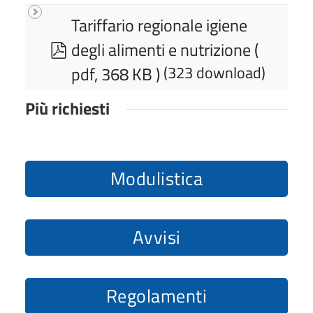
t
Tariffario regionale igiene
o
p
degli alimenti e nutrizione
(
d
pdf, 368 KB )
(323 download)
f
Più richiesti
Modulistica
Avvisi
Regolamenti