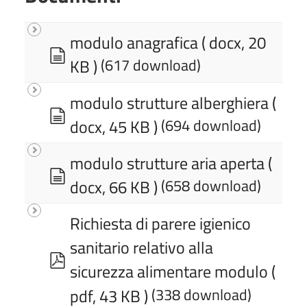
modulo anagrafica
( docx, 20
d
KB )
(617 download)
o
c
modulo strutture alberghiera
(
d
u
docx, 45 KB )
(694 download)
o
m
c
e
modulo strutture aria aperta
(
d
u
n
docx, 66 KB )
(658 download)
o
m
t
c
e
o
Richiesta di parere igienico
u
n
sanitario relativo alla
m
t
p
sicurezza alimentare modulo
(
e
o
d
n
pdf, 43 KB )
(338 download)
f